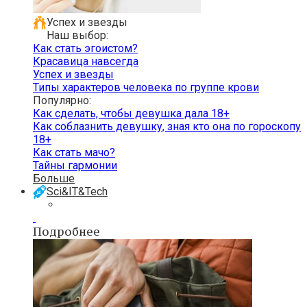
Успех и звезды
Наш выбор:
Как стать эгоистом?
Красавица навсегда
Успех и звезды
Типы характеров человека по группе крови
Популярно:
Как сделать, чтобы девушка дала 18+
Как соблазнить девушку, зная кто она по гороскопу
18+
Как стать мачо?
Тайны гармонии
Больше
Sci&IT&Tech
Подробнее