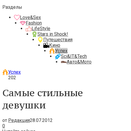
Разделы
Love&Sex
Fashion
LifeStyle
Stars in Shock!
Путешествия
Кино
Успех
Sci&IT&Tech
Авто&Мото
Успех
202
Самые стильные
девушки
от
Редакция
28.07.2012
0