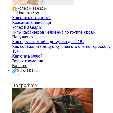
Успех и звезды
Наш выбор:
Как стать эгоистом?
Красавица навсегда
Успех и звезды
Типы характеров человека по группе крови
Популярно:
Как сделать, чтобы девушка дала 18+
Как соблазнить девушку, зная кто она по гороскопу
18+
Как стать мачо?
Тайны гармонии
Больше
Sci&IT&Tech
Подробнее