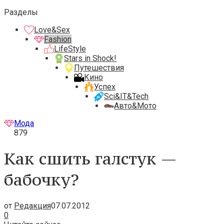
Разделы
Love&Sex
Fashion
LifeStyle
Stars in Shock!
Путешествия
Кино
Успех
Sci&IT&Tech
Авто&Мото
Мода
879
Как сшить галстук —
бабочку?
от
Редакция
07.07.2012
0