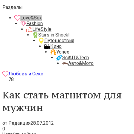
Разделы
Love&Sex
Fashion
LifeStyle
Stars in Shock!
Путешествия
Кино
Успех
Sci&IT&Tech
Авто&Мото
Любовь и Секс
78
Как стать магнитом для
мужчин
от
Редакция
28.07.2012
0