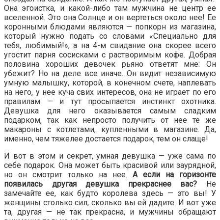
Она эгоистка, и какой-либо там мужчина не центр ее
вселенной. Это она Солнце и он вертеться около нее! Ее
коронными блюдами являются — попкорн из магазина,
который нужно подать со словами «Специально для
тебя, любимый!», а на 4-м свидание она скорее всего
угостит парня сосисками с растворимым кофе. Добрая
половина хороших девочек рьяно ответят мне: Он
убежит? Но на деле все иначе. Он видит независимую
умную малышку, которой, в конечном счете, наплевать
на него, у нее куча свих интересов, она не играет по его
правилам — и тут просыпается инстинкт охотника.
Девушка для него оказывается самым сладким
подарком, так как непросто получить от нее те же
макароны с котлетами, купленными в магазине. Да,
именно, чем тяжелее достается подарок, тем он слаще!
И вот в этом и секрет, умная девушка — уже сама по
себе подарок. Она может быть красивой или заурядной,
но он смотрит только на нее.
А если на горизонте
появилась другая девушка прекраснее вас?
Не
замечайте ее, как будто королева здесь — это вы! У
женщины столько сил, сколько вы ей дадите. И вот уже
та, другая — не так прекрасна, и мужчины обращают