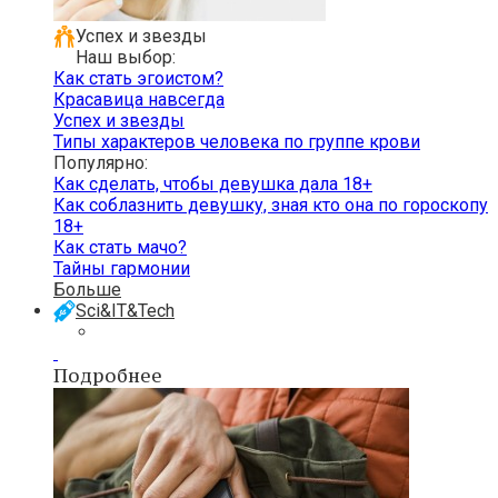
Успех и звезды
Наш выбор:
Как стать эгоистом?
Красавица навсегда
Успех и звезды
Типы характеров человека по группе крови
Популярно:
Как сделать, чтобы девушка дала 18+
Как соблазнить девушку, зная кто она по гороскопу
18+
Как стать мачо?
Тайны гармонии
Больше
Sci&IT&Tech
Подробнее