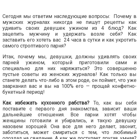
Сегодня мы ответим наследующие вопросы: Почему в
мужских журналах никогда не пишут рецепты как
удивить своих девушек ужином из 4 блюд? Как
зацепить мужчину и удержать возле себя? Как
заставить его хотеть вас 24 часа в сутки и как укротить
самого строптивого парня?
Итак, почему мы, девушки, должны удивлять своих
парней ужином, который приготовили сами и
специально для них наряжаться? Это совершенно
пустые советы из женских журналов! Как только вы
станете делать что-либо в этом роде, он поймет, что уже
заарканил вас и вы на 100% его — прощай конфетно-
букетный период!
Как избежать кухонного рабства?
То, как вы себя
поставите с первого дня знакомства, зависит ваши
дальнейшие отношения. Все парни хотят чтобы
женщины готовили и убирались, и такую девушку
назовем хорошей. Она все для него делает, звонит,
заботиться, может смириться с тем, что любимый
опоздал на свидание. А как же поступает другая, умная?