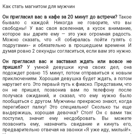
Как стать магнитом для мужчин
Он пригласил вас в кафе за 20 минут до встречи?
Такое
бывало с каждой. Никогда не говорите, что вы
свободны! У вас своя вселенная, а кусок внимание,
которое вы дарите ему — это уже огромная радость.
Можно сказать, что «Я собиралась пойти гулять с
подругами»- и обязательно в прошедшем времени. И
думая ровно 2 секунды согласиться, если вам это нужно.
Он пригласил вас и заставил ждать или вовсе не
пришел?
У умной девушки куча своих дел, она
подождет ровно 15 минут, потом отправиться к новым
приключениям. Хорошая девушка будет ждать, а потом
наругает его. Это первый путь к фиаско. Представим, что
он не пришел, позвонив вам по телефону после
получаса ожиданий, и сказал, что ему нужно было
пообщаться с другом. Мужчины прекрасно знают, когда
перегибают палку! Это специально! Сколько ты еще
выдержишь, хорошая девочка? Стоп! Он с вами так
поступил, значит ему несдобровать. Вы можете
позвонить ему, назначить свидание и кинуть его,
предварительно отвечая на звонки «Я уже иду, милый!».