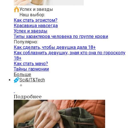
Успех и звезды
Наш выбор:
Как стать эгоистом?
Красавица навсегда
Успех и звезды
Типы характеров человека по группе крови
Популярно:
Как сделать, чтобы девушка дала 18+
Как соблазнить девушку, зная кто она по гороскопу
18+
Как стать мачо?
Тайны гармонии
Больше
Sci&IT&Tech
Подробнее