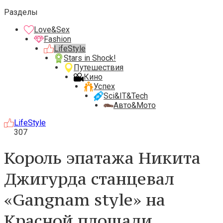
Разделы
Love&Sex
Fashion
LifeStyle
Stars in Shock!
Путешествия
Кино
Успех
Sci&IT&Tech
Авто&Мото
LifeStyle
307
Король эпатажа Никита
Джигурда станцевал
«Gangnam style» на
Красной площади