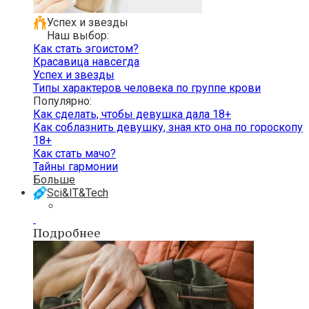
Успех и звезды
Наш выбор:
Как стать эгоистом?
Красавица навсегда
Успех и звезды
Типы характеров человека по группе крови
Популярно:
Как сделать, чтобы девушка дала 18+
Как соблазнить девушку, зная кто она по гороскопу
18+
Как стать мачо?
Тайны гармонии
Больше
Sci&IT&Tech
Подробнее