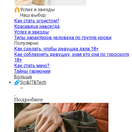
Успех и звезды
Наш выбор:
Как стать эгоистом?
Красавица навсегда
Успех и звезды
Типы характеров человека по группе крови
Популярно:
Как сделать, чтобы девушка дала 18+
Как соблазнить девушку, зная кто она по гороскопу
18+
Как стать мачо?
Тайны гармонии
Больше
Sci&IT&Tech
Подробнее