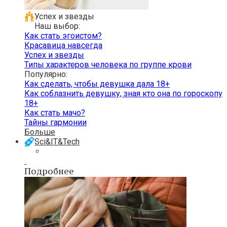
Успех и звезды
Наш выбор:
Как стать эгоистом?
Красавица навсегда
Успех и звезды
Типы характеров человека по группе крови
Популярно:
Как сделать, чтобы девушка дала 18+
Как соблазнить девушку, зная кто она по гороскопу
18+
Как стать мачо?
Тайны гармонии
Больше
Sci&IT&Tech
Подробнее