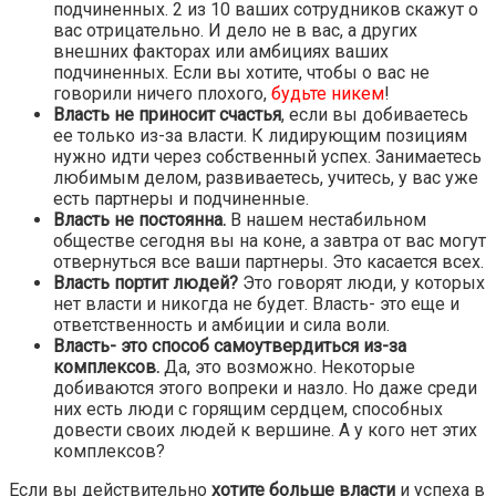
подчиненных. 2 из 10 ваших сотрудников скажут о
вас отрицательно. И дело не в вас, а других
внешних факторах или амбициях ваших
подчиненных. Если вы хотите, чтобы о вас не
говорили ничего плохого,
будьте никем
!
Власть не приносит счастья
, если вы добиваетесь
ее только из-за власти. К лидирующим позициям
нужно идти через собственный успех. Занимаетесь
любимым делом, развиваетесь, учитесь, у вас уже
есть партнеры и подчиненные.
Власть не постоянна.
В нашем нестабильном
обществе сегодня вы на коне, а завтра от вас могут
отвернуться все ваши партнеры. Это касается всех.
Власть портит людей?
Это говорят люди, у которых
нет власти и никогда не будет. Власть- это еще и
ответственность и амбиции и сила воли.
Власть- это способ самоутвердиться из-за
комплексов.
Да, это возможно. Некоторые
добиваются этого вопреки и назло. Но даже среди
них есть люди с горящим сердцем, способных
довести своих людей к вершине. А у кого нет этих
комплексов?
Если вы действительно
хотите больше власти
и успеха в