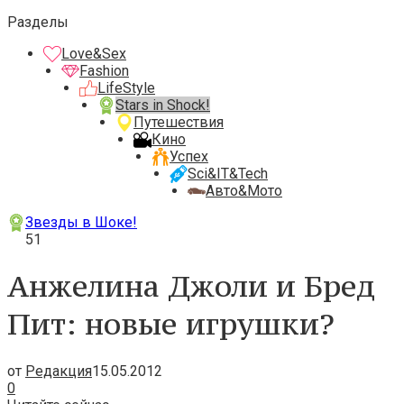
Разделы
Love&Sex
Fashion
LifeStyle
Stars in Shock!
Путешествия
Кино
Успех
Sci&IT&Tech
Авто&Мото
Звезды в Шоке!
51
Анжелина Джоли и Бред
Пит: новые игрушки?
от
Редакция
15.05.2012
0