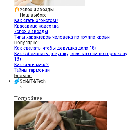
Успех и звезды
Наш выбор:
Как стать эгоистом?
Красавица навсегда
Успех и звезды
Типы характеров человека по группе крови
Популярно:
Как сделать, чтобы девушка дала 18+
Как соблазнить девушку, зная кто она по гороскопу
18+
Как стать мачо?
Тайны гармонии
Больше
Sci&IT&Tech
Подробнее