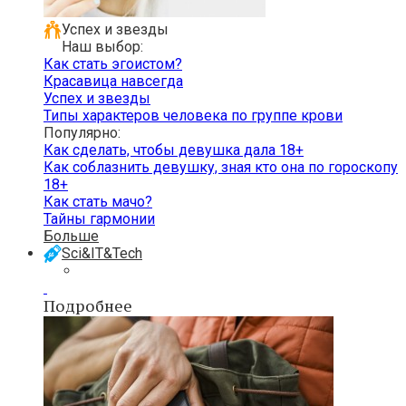
Успех и звезды
Наш выбор:
Как стать эгоистом?
Красавица навсегда
Успех и звезды
Типы характеров человека по группе крови
Популярно:
Как сделать, чтобы девушка дала 18+
Как соблазнить девушку, зная кто она по гороскопу
18+
Как стать мачо?
Тайны гармонии
Больше
Sci&IT&Tech
Подробнее