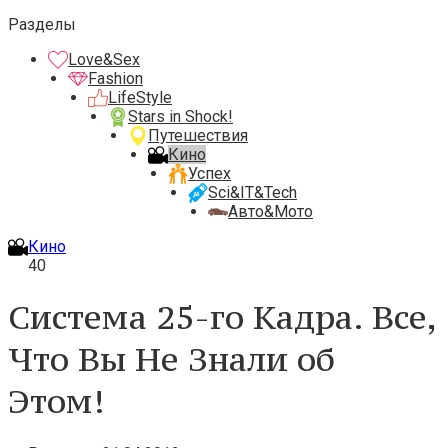
Разделы
Love&Sex
Fashion
LifeStyle
Stars in Shock!
Путешествия
Кино
Успех
Sci&IT&Tech
Авто&Мото
Кино
40
Система 25-го Кадра. Все,
Что Вы Не Знали об
Этом!