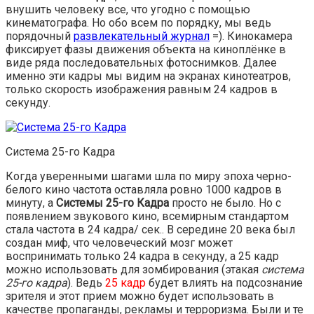
внушить человеку все, что угодно с помощью
кинематографа. Но обо всем по порядку, мы ведь
порядочный
развлекательный журнал
=). Кинокамера
фиксирует фазы движения объекта на киноплёнке в
виде ряда последовательных фотоснимков. Далее
именно эти кадры мы видим на экранах кинотеатров,
только скорость изображения равным 24 кадров в
секунду.
Система 25-го Кадра
Когда уверенными шагами шла по миру эпоха черно-
белого кино частота оставляла ровно 1000 кадров в
минуту, а
Системы 25-го Кадра
просто не было. Но с
появлением звукового кино, всемирным стандартом
стала частота в 24 кадра/ сек.. В середине 20 века был
создан миф, что человеческий мозг может
воспринимать только 24 кадра в секунду, а 25 кадр
можно использовать для зомбирования (этакая
система
25-го кадра
). Ведь
25 кадр
будет влиять на подсознание
зрителя и этот прием можно будет использовать в
качестве пропаганды, рекламы и терроризма. Были и те