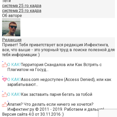
Теги
система 25 го кадра
система 25 го кадра
Об авторе
Редакция
Привет! Тебя приветствует вся редакция Инфектинга,
все, что выше - это упорный труд в поиске полезной для
тебя информации :)
О КАК!
Территория Скандалов или Как Встрять с
Плагиатом на Госуд...
О КАК!
Asos.com недоступен (Access Denied), или как
зарабатывают...
О КАК!
Как заставить парня бегать за тобой
Апатия? Что делать если ничего не хочется?
Инфектинг.ру © 2011 - 2019. Работаем и дальше!
Версия сайта 4.0 от 30.11.2016 :)