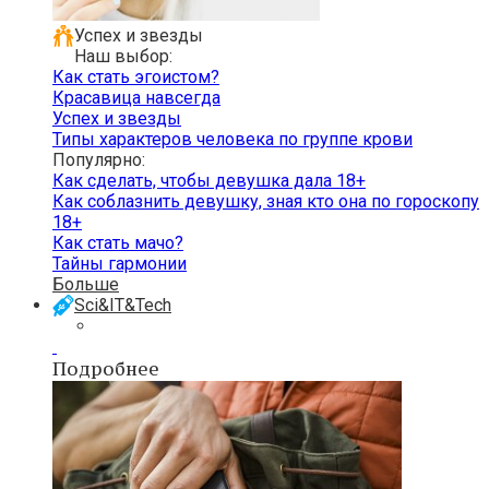
Успех и звезды
Наш выбор:
Как стать эгоистом?
Красавица навсегда
Успех и звезды
Типы характеров человека по группе крови
Популярно:
Как сделать, чтобы девушка дала 18+
Как соблазнить девушку, зная кто она по гороскопу
18+
Как стать мачо?
Тайны гармонии
Больше
Sci&IT&Tech
Подробнее