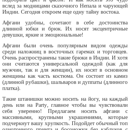
вслед за модницами сказочного Непала и чарующей
Индии. Сегодня откроем еще одну тайну востока.
Афгани удобны, сочетают в себе достоинства
длинной юбки и брюк. Их носят эксцентричные
девушки, яркие и эмоциональные!
Афгани были очень популярным видом одежды
среди наложниц в восточных гаремах и торговцев.
Очень распространены такие брюки в Индии. И хотя
они считаются универсальной одеждой (как для
мужчин, так и для женщин), их носят в основном
женщины как часть костюма. Он состоит из камиз
(длинной рубашки), шальваров и дуппаты (длинного
платка).
Такие штанишки можно носить на йогу, на каждый
день или на
Party
, главное чтобы вы чувствовали
себя уверенно! Предлагаем носить афгани с
массивными, крупными украшениями, которые
подчеркнут вашу хрупкость. Подойдет обычный топ
однотонного принта и босоножки без каблуков с