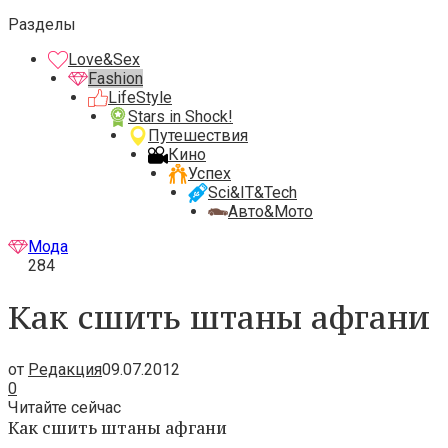
Разделы
Love&Sex
Fashion
LifeStyle
Stars in Shock!
Путешествия
Кино
Успех
Sci&IT&Tech
Авто&Мото
Мода
284
Как сшить штаны афгани
от
Редакция
09.07.2012
0
Читайте сейчас
Как сшить штаны афгани