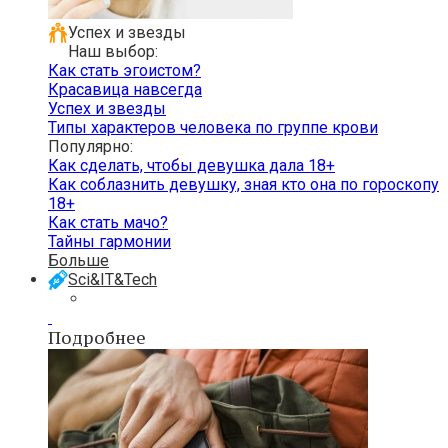
Успех и звезды
Наш выбор:
Как стать эгоистом?
Красавица навсегда
Успех и звезды
Типы характеров человека по группе крови
Популярно:
Как сделать, чтобы девушка дала 18+
Как соблазнить девушку, зная кто она по гороскопу
18+
Как стать мачо?
Тайны гармонии
Больше
Sci&IT&Tech
Подробнее