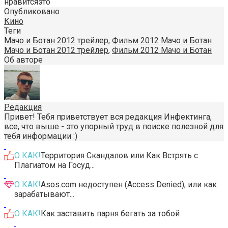
нравится
это
Опубликовано
Кино
Теги
Мачо и Ботан 2012 трейлер
,
Фильм 2012 Мачо и Ботан
Мачо и Ботан 2012 трейлер
,
Фильм 2012 Мачо и Ботан
Об авторе
Редакция
Привет! Тебя приветствует вся редакция Инфектинга,
все, что выше - это упорный труд в поиске полезной для
тебя информации :)
О КАК!
Территория Скандалов или Как Встрять с
Плагиатом на Госуд...
О КАК!
Asos.com недоступен (Access Denied), или как
зарабатывают...
О КАК!
Как заставить парня бегать за тобой