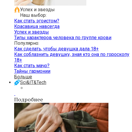
Успех и звезды
Наш выбор:
Как стать эгоистом?
Красавица навсегда
Успех и звезды
Типы характеров человека по группе крови
Популярно:
Как сделать, чтобы девушка дала 18+
Как соблазнить девушку, зная кто она по гороскопу
18+
Как стать мачо?
Тайны гармонии
Больше
Sci&IT&Tech
Подробнее