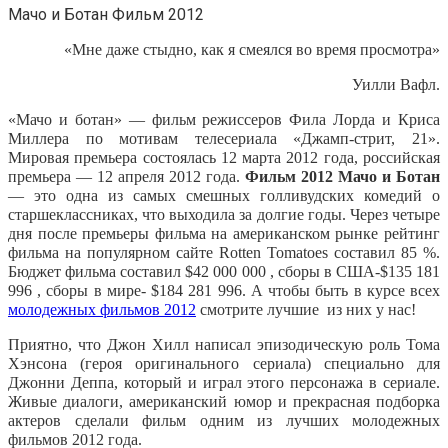
Мачо и Ботан Фильм 2012
«Мне даже стыдно, как я смеялся во время просмотра»
Уилли Вафл.
«Мачо и ботан» — фильм режиссеров Фила Лорда и Криса
Миллера по мотивам телесериала «Джамп-стрит, 21».
Мировая премьера состоялась 12 марта 2012 года, российская
премьера — 12 апреля 2012 года.
Фильм 2012 Мачо и Ботан
— это одна из самых смешных голливудских комедий о
старшеклассниках, что выходила за долгие годы. Через четыре
дня после премьеры фильма на американском рынке рейтинг
фильма на популярном сайте Rotten Tomatoes составил 85 %.
Бюджет фильма составил $42 000 000 , сборы в США-$135 181
996 , сборы в мире- $184 281 996. А чтобы быть в курсе всех
молодежных фильмов 2012
смотрите лучшие из них у нас!
Приятно, что Джон Хилл написал эпизодическую роль Тома
Хэнсона (героя оригинального сериала) специально для
Джонни Деппа, который и играл этого персонажа в сериале.
Живые диалоги, американский юмор и прекрасная подборка
актеров сделали фильм одним из лучших молодежных
фильмов 2012 года.